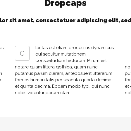
Dropcaps
or sit amet, consectetuer adipiscing elit, s
us,
laritas est etiam processus dynamicus,
C
qui sequitur mutationem
consuetudium lectorum. Mirum est
notare quam littera gothica, quam nunc
no
m
putamus parum claram, anteposuerit litterarum
pu
a
formas humanitatis per seacula quarta decima
fo
et quinta decima. Eodem modo typi, qui nunc
et
nobis videntur parum clari.
no