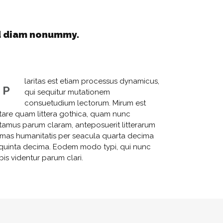
ed diam nonummy.
laritas est etiam processus dynamicus,
P
qui sequitur mutationem
consuetudium lectorum. Mirum est
tare quam littera gothica, quam nunc
tamus parum claram, anteposuerit litterarum
rmas humanitatis per seacula quarta decima
 quinta decima. Eodem modo typi, qui nunc
bis videntur parum clari.