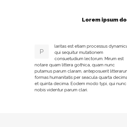
Lorem ipsum dol
laritas est etiam processus dynamic
P
qui sequitur mutationem
consuetudium lectorum. Mirum est
notare quam littera gothica, quam nunc
putamus parum claram, anteposuerit litteraru
formas humanitatis per seacula quarta decim
et quinta decima. Eodem modo typi, qui nunc
nobis videntur parum clari.