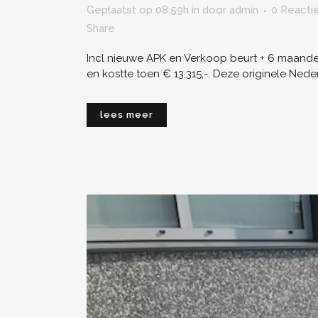
Geplaatst op 08:59h
in
door
admin
0 Reactie
Share
Incl nieuwe APK en Verkoop beurt + 6 maanden
en kostte toen € 13.315,-. Deze originele Ned
lees meer