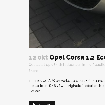
12 okt
Opel Corsa 1.2 Ec
Geplaatst op 08:52h
in
door
admin
0 Reactie
Share
Incl nieuwe APK en Verkoop beurt + 6 maanden
kostte toen € 16.784,-. originele Nederlands
kW (86...
lees meer