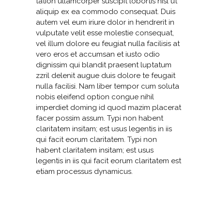
tation ullamcorper suscipit lobortis nisl ut
aliquip ex ea commodo consequat. Duis
autem vel eum iriure dolor in hendrerit in
vulputate velit esse molestie consequat,
vel illum dolore eu feugiat nulla facilisis at
vero eros et accumsan et iusto odio
dignissim qui blandit praesent luptatum
zzril delenit augue duis dolore te feugait
nulla facilisi. Nam liber tempor cum soluta
nobis eleifend option congue nihil
imperdiet doming id quod mazim placerat
facer possim assum. Typi non habent
claritatem insitam; est usus legentis in iis
qui facit eorum claritatem. Typi non
habent claritatem insitam; est usus
legentis in iis qui facit eorum claritatem est
etiam processus dynamicus.