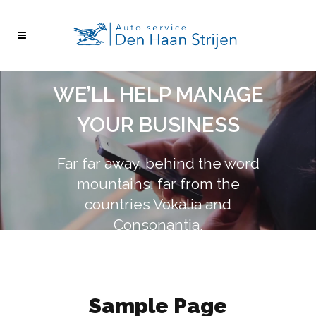
WE’LL HELP MANAGE
YOUR BUSINESS
Far far away, behind the word
mountains, far from the
countries Vokalia and
Consonantia,
there live the blind texts.
see more
see more
Sample Page