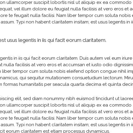
ion ullamcorper suscipit lobortis nisl ut aliquip ex ea commodo 
equat, vel illum dolore eu feugiat nulla facilisis at vero eros et
ore te feugait nulla facilisi. Nam liber tempor cum soluta nobis
um. Typi non habent claritatem insitam; est usus legentis in iis
st usus legentis in iis qui facit eorum claritatem.
entis in iis qui facit eorum claritatem. Duis autem vel eum iriure 
 nulla facilisis at vero eros et accumsan et iusto odio dignissim
Nam liber tempor cum soluta nobis eleifend option congue nihil 
ynamicus, qui sequitur mutationem consuetudium lectorum. Mir
m formas humanitatis per seacula quarta decima et quinta deci
iscing elit, sed diam nonummy nibh euismod tincidunt ut laoree
ion ullamcorper suscipit lobortis nisl ut aliquip ex ea commodo 
equat, vel illum dolore eu feugiat nulla facilisis at vero eros et
ore te feugait nulla facilisi. Nam liber tempor cum soluta nobis
um. Typi non habent claritatem insitam; est usus legentis in ii
i facit eorum claritatem est etiam processus dynamicus.