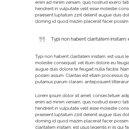
enim ad minim veniam, quis nostrud exerci tat
hendrerit in vulputate velit esse molestie cons
praesent luptatum zzril delenit augue duis dol
doming id quod mazim placerat facer possim ass
Typi non habent claritatem insitam; e
Typi non habent claritatem insitam; est usus leg
molestie consequat, vel illum dolore eu feugiat
augue duis dolore te feugait nulla facilisi. 
possim assum. Claritas est etiam processus d
putamus parum claram, anteposuerit litteraru
Lorem ipsum dolor sit amet, consectetuer adip
enim ad minim veniam, quis nostrud exerci tat
hendrerit in vulputate velit esse molestie cons
praesent luptatum zzril delenit augue duis dol
doming id quod mazim placerat facer possim ass
claritatem insitam; est usus legentis in iis qu