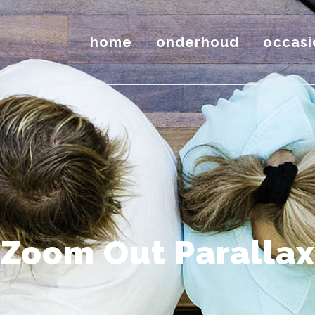
home
onderhoud
occasi
Zoom Out Parallax